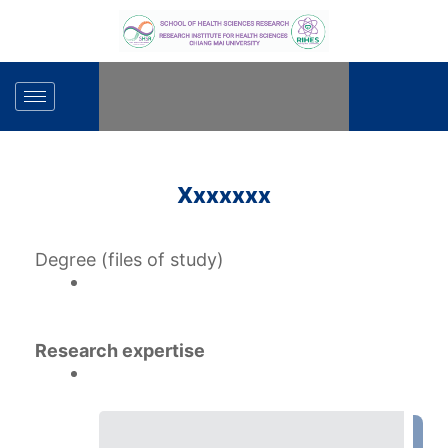
Skip
to
content
Xxxxxxx
Degree (files of study)
Research expertise